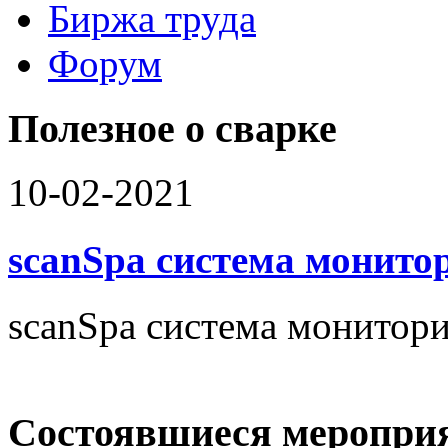
Биржа труда
Вакансии
Форум
Работодателю
Соискателю
Доска объявлений
Полезное о сварке
10-02-2021
scanSpa система монито
scanSpa система монитори
Состоявшиеся меропри