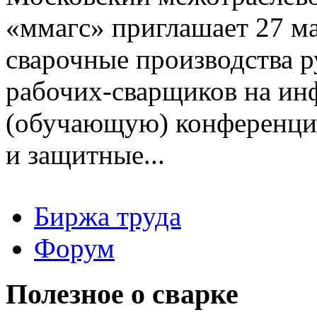
«ммагс» приглашает 27 ма
сварочные производства р
рабочих-сварщиков на и
(обучающую) конференцию
и защитные...
Биржа труда
Вакансии
Форум
Работодателю
Соискателю
Доска объявлений
Полезное о сварке