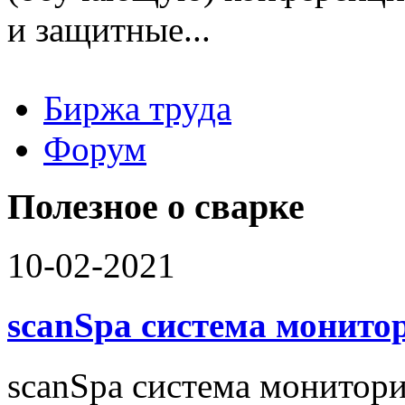
и защитные...
Биржа труда
Вакансии
Форум
Работодателю
Соискателю
Доска объявлений
Полезное о сварке
10-02-2021
scanSpa система монито
scanSpa система монитори