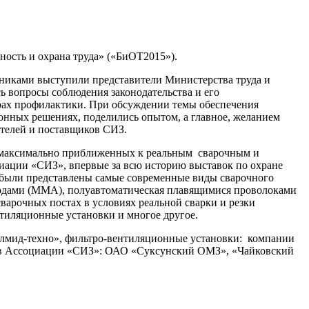
ость и охрана труда» («БиОТ2015»).
тниками выступили представители Министерства труда и
 вопросы соблюдения законодательства и его
рах профилактики. При обсуждении темы обеспечения
онных решениях, поделились опытом, а главное, желанием
телей и поставщиков СИЗ.
, максимально приближенных к реальным сварочным и
иации «СИЗ», впервые за всю историю выставок по охране
х были представлены самые современные виды сварочного
тродами (ММА), полуавтоматическая плавящимися проволоками
сварочных постах в условиях реальной сварки и резки
нтиляционные установки и многое другое.
мид-техно», фильтро-вентиляционные установки: компании
ов Ассоциации «СИЗ»: ОАО «Суксунский ОМЗ», «Чайковский