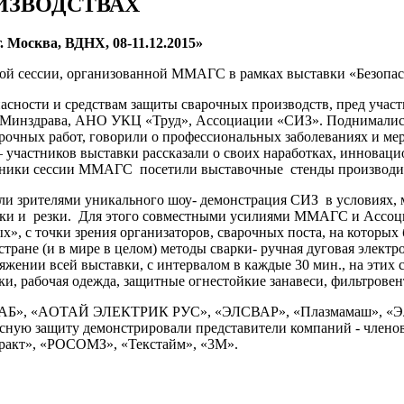
ИЗВОДСТВАХ
 Москва, ВДНХ, 08-11.12.2015»
ой сессии, организованной ММАГС в рамках выставки «Безопасн
асности и средствам защиты сварочных производств, пред учас
, Минздрава, АНО УКЦ «Труд», Ассоциации «СИЗ». Поднимались
рочных работ, говорили о профессиональных заболеваниях и ме
участников выставки рассказали о своих наработках, инноваци
стники сессии ММАГС посетили выставочные стенды производи
ли зрителями уникального шоу- демонстрация СИЗ в условиях
арки и резки. Для этого совместными усилиями ММАГС и Ассоц
», с точки зрения организаторов, сварочных поста, на которы
тране (и в мире в целом) методы сварки- ручная дуговая элек
жении всей выставки, с интервалом в каждые 30 мин., на этих 
и, рабочая одежда, защитные огнестойкие занавеси, фильтрове
«ЭСАБ», «AOTAЙ ЭЛЕКТРИК РУС», «ЭЛСВАР», «Плазмамаш», «Эл
ную защиту демонстрировали представители компаний - член
нтракт», «РОСОМЗ», «Текстайм», «3М».