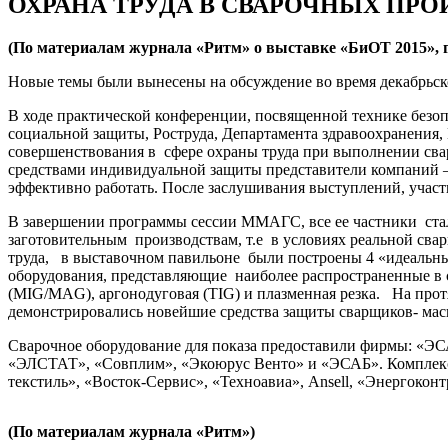
ОХРАНА ТРУДА В СВАРОЧНЫХ ПРО
(По материалам журнала «Ритм» о выставке «БиОТ 2015», г.
Новые темы были вынесены на обсуждение во время декабрьск
В ходе практической конференции, посвященной технике безоп
социальной защиты, Роструда, Департамента здравоохранения
совершенствования в сфере охраны труда при выполнении сва
средствами индивидуальной защиты представители компаний – 
эффективно работать. После заслушивания выступлений, уча
В завершении программы сессии ММАГС, все ее частники ста
заготовительным производствам, т.е в условиях реальной св
труда, в выставочном павильоне были построены 4 «идеальных
оборудования, представляющие наиболее распространенные в с
(MIG/MAG), аргонодуговая (TIG) и плазменная резка. На протя
демонстрировались новейшие средства защиты сварщиков- маск
Сварочное оборудование для показа предоставили фирмы: 
«ЭЛСТАТ», «Совплим», «Экоюрус Венто» и «ЭСАБ». Комплекс
текстиль», «Восток-Сервис», «Техноавиа», Ansell, «Энергоко
(По материалам журнала «Ритм»)