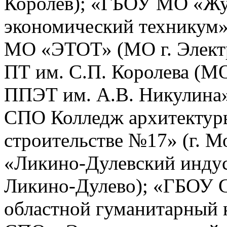
Королев); «ГБОУ МО «Жу
экономический техникум»
МО «ЭТОТ» (МО г. Элек
ПТ им. С.П. Королева (М
ППЭТ им. А.В. Никулина»
СПО Колледж архитектур
строительстве №17» (г.
«Ликино-Дулевский инду
Ликино-Дулево); «ГБОУ
областной гуманитарный к