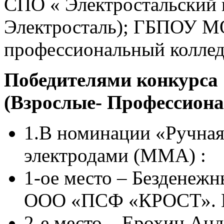
СПО « Электростальский 
Электросталь); ГБПОУ М
профессиональный коллед
Победителями конкурс
(Взрослые- Профессион
1.В номинации «Ручная
электродами (ММА) :
1-ое место – Безденеж
ООО «ПСФ «КРОСТ». Г
2-е место – Ерохин Ан