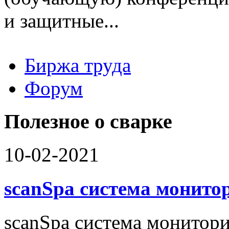
и защитные...
Биржа труда
Вакансии
Форум
Работодателю
Соискателю
Доска объявлений
Полезное о сварке
10-02-2021
scanSpa система монито
scanSpa система монитори