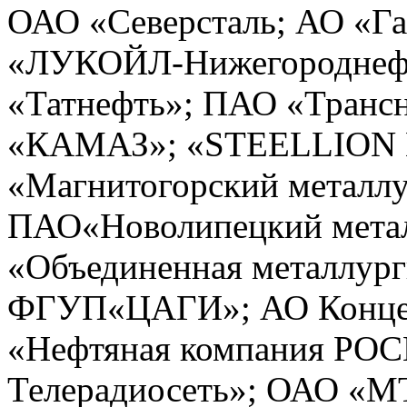
ОАО «Северсталь; АО «Га
«ЛУКОЙЛ-Нижегороднефт
«Татнефть»; ПАО «Транс
«КАМАЗ»; «STEELLION Bu
«Магнитогорский металлу
ПАО«Новолипецкий метал
«Объединенная металлург
ФГУП«ЦАГИ»; АО Конц
«Нефтяная компания РОС
Телерадиосеть»; ОАО «