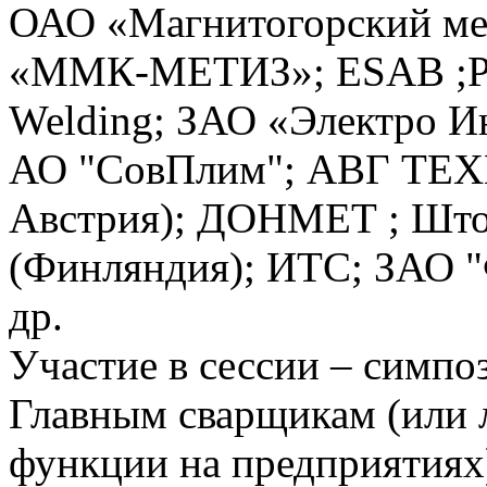
ОАО «Магнитогорский ме
«ММК-МЕТИЗ»; ESAB ;РУ
Welding; ЗАО «Электро И
АО "СовПлим"; АВГ ТЕХ
Австрия); ДОНМЕТ ; Ш
(Финляндия); ИТС; ЗА
др.
Участие в сессии – сим
Главным сварщикам (или
функции на предприятиях