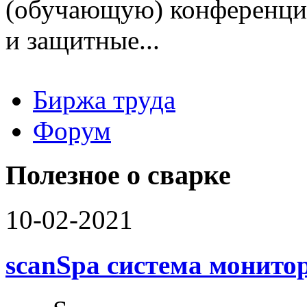
(обучающую) конференцию
и защитные...
Биржа труда
Вакансии
Форум
Работодателю
Соискателю
Доска объявлений
Полезное о сварке
10-02-2021
scanSpa система монито